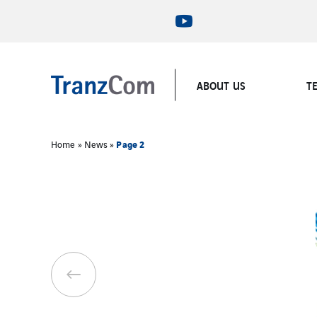
ABOUT US
T
Page 2
Home
»
News
»