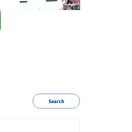
TranzCom and Soliton Systems
Voir l'actualité
Search