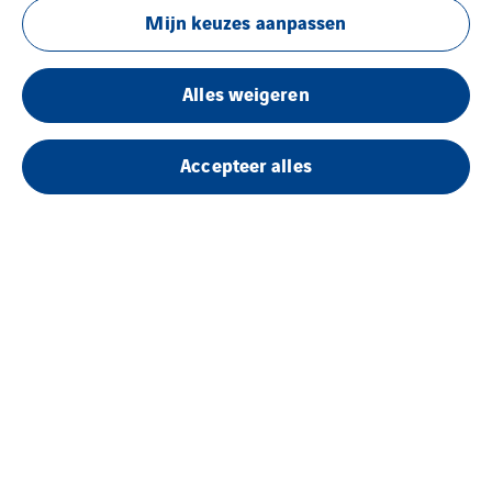
Mijn keuzes aanpassen
via
dit
formulier.
Alles weigeren
Meer
weten.
Accepteer alles