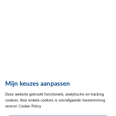
analytische
of
commerciële
doeleinden.
Om
veiligheidsredenen
wordt
het
IP-
adres
van
de
Mijn keuzes aanpassen
verzender
Deze website gebruikt functionele, analytische en tracking
geregistreerd
cookies. Voor enkele cookies is voorafgaande toestemming
bij
vereist.
Cookie Policy
elk
contactverzoek